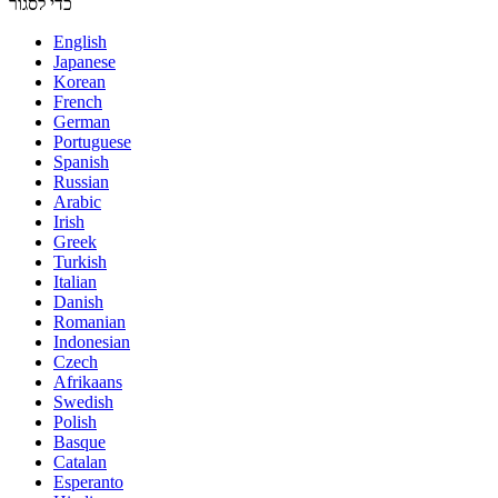
כדי לסגור
English
Japanese
Korean
French
German
Portuguese
Spanish
Russian
Arabic
Irish
Greek
Turkish
Italian
Danish
Romanian
Indonesian
Czech
Afrikaans
Swedish
Polish
Basque
Catalan
Esperanto