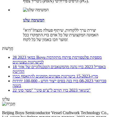
ניטריד צפוף (PBN) וגרפיט פירוליטי (PG).
המשימה שלנו
"יצירת ערך ללקוחות, שיתוף פעולה מנצח!"היא
האמונה המקצועית של כל אדם בויו.התמקדו בכל
מוצר וזכו באמון של כל לקוח!
חֲדָשׁוֹת
Boyu מספקת פלטפורמת פיתוח מתקדמת
28 במאי 2023
לכישרונות מצטיינים
18 באפריל 2023
בויו נהנה מהמשאבים הטכנולוגיים של אזור
ההייטק
מרץ-15-2023
כישרונות מצוינים מוזמנים להתאסף בבויו
פברואר 08-2023
בויו בנה בסיס ייצור חדש - 100,000 יחידות
בשנה
בויו תורם ל"צ'יפ סיני" "מסך סיני"
22 בינואר 2023
עלינו
Beijing Boyu Semiconductor Vessel Craftwork Technology Co.,