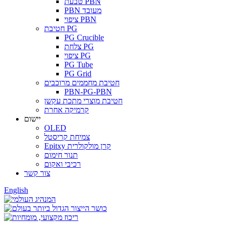
טבעת PBN
PBN מעובד
ציפוי PBN
חטיבת PG
PG Crucible
צלחת PG
ציפוי PG
PG Tube
PG Grid
חטיבת מחממים מרוכבים
PBN-PG-PBN
חטיבת מוצרי מתכת עקשן
קרמיקה אחרת
יישום
OLED
צמיחת קריסטל
Epitxy קרן מולקולרית
תנור חימום
רכיבי ואקום
צור קשר
English