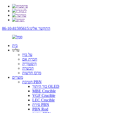
התקשר אלינו:86-10-81595615
בית
עלינו
על בויו
חברת אם
הִיסטוֹרִיָה
הכשרה
מרכז חדשות
מוצרים
חטיבת PBN
כור היתוך OLED
MBE Crucible
VGF Crucible
LEC Crucible
סירת PBN
PBN Rod