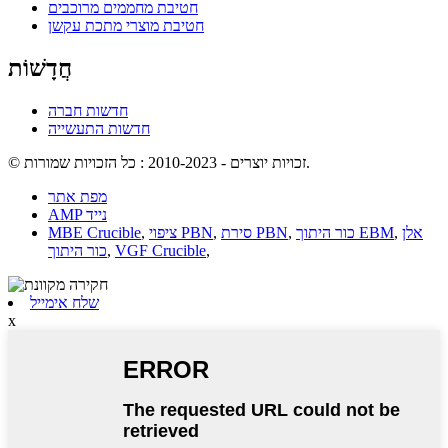
חטיבת מחממים מרוכבים
חטיבת מוצרי מתכת עקשן
חֲדָשׁוֹת
חדשות חברה
חדשות התעשייה
© זכויות יוצרים - 2010-2023 : כל הזכויות שמורות.
מפת אתר
AMP נייד
אלן
,
כור היתוך EBM
,
סירת PBN
,
ציפוי PBN
,
MBE Crucible
,
VGF Crucible
,
כור היתוך
שלח אימייל
x