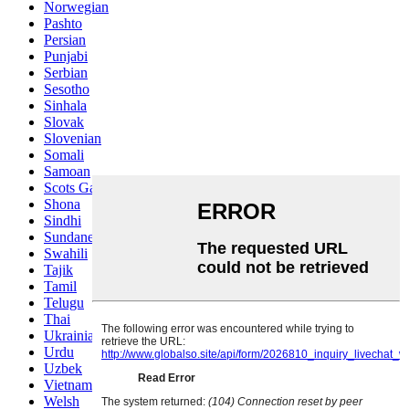
Norwegian
Pashto
Persian
Punjabi
Serbian
Sesotho
Sinhala
Slovak
Slovenian
Somali
Samoan
Scots Gaelic
Shona
Sindhi
Sundanese
Swahili
Tajik
Tamil
Telugu
Thai
Ukrainian
Urdu
Uzbek
Vietnamese
Welsh