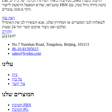
Ltd. הוקמה בשנת 2002, ממוקמת באזור הפיתוח הכלכלי של בייג'ינג
טונגג'ואו, שהיא המפעל הראשון לייצור PBN בקנה מידה גדול בסין, עם
יותר מ-310 עובדים.
ראה עוד
לשאלות לגבי המוצרים או המחירון שלנו, אנא השאירו לנו את האימייל
שלכם ואנו ניצור אתכם קשר תוך 24 שעות.
חֲקִירָה
No.7 Yunshan Road, Tongzhou, Beijing, 101113
86-10-81595615
sales@bypbn.com
עלינו
בית
על בויו
צור קשר
המוצרים שלנו
חטיבת PBN
חטיבת PG